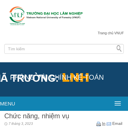
Trang chủ VNUF
PHÒNG TÀI CHÍNH KẾ TOÁN
MENU
Toggl
Chức năng, nhiệm vụ
In
Email
7 tháng 3, 2023