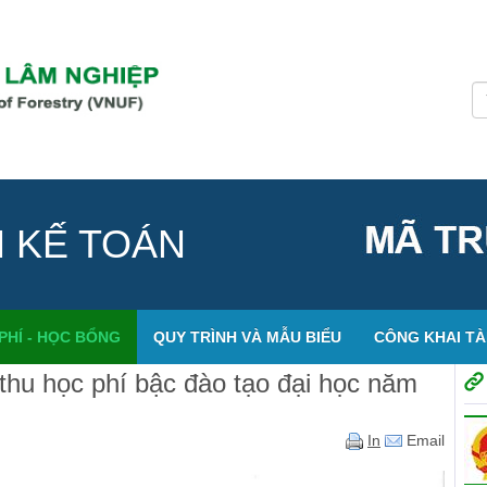
H KẾ TOÁN
PHÍ - HỌC BỔNG
QUY TRÌNH VÀ MẪU BIỂU
CÔNG KHAI TÀI
thu học phí bậc đào tạo đại học năm
In
Email