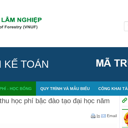
H KẾ TOÁN
PHÍ - HỌC BỔNG
QUY TRÌNH VÀ MẪU BIỂU
CÔNG KHAI TÀI
thu học phí bậc đào tạo đại học năm
In
Email