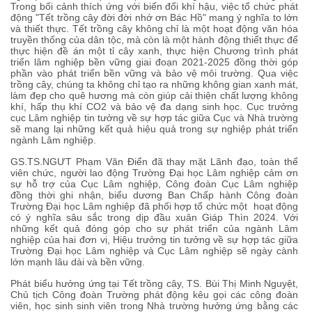
Trong bối cảnh thích ứng với biến đổi khí hậu, việc tổ chức phát
động "Tết trồng cây đời đời nhớ ơn Bác Hồ" mang ý nghĩa to lớn
và thiết thực. Tết trồng cây không chỉ là một hoạt động văn hóa
truyền thống của dân tộc, mà còn là một hành động thiết thực để
thực hiện đề án một tỉ cây xanh, thực hiện Chương trình phát
triển lâm nghiệp bền vững giai đoạn 2021-2025 đồng thời góp
phần vào phát triển bền vững và bảo vệ môi trường. Qua việc
trồng cây, chúng ta không chỉ tạo ra những không gian xanh mát,
làm đẹp cho quê hương mà còn giúp cải thiện chất lượng không
khí, hấp thụ khí CO2 và bảo vệ đa dạng sinh học. Cục trưởng
cục Lâm nghiệp tin tưởng về sự hợp tác giữa Cục và Nhà trường
sẽ mang lại những kết quả hiệu quả trong sự nghiệp phát triển
ngành Lâm nghiệp.
GS.TS.NGƯT Phạm Văn Điển đã thay mặt Lãnh đạo, toàn thể
viên chức, người lao động Trường Đại học Lâm nghiệp cảm ơn
sự hỗ trợ của Cục Lâm nghiệp, Công đoàn Cục Lâm nghiệp
đồng thời ghi nhận, biểu dương Ban Chấp hành Công đoàn
Trường Đại học Lâm nghiệp đã phối hợp tổ chức một hoạt động
có ý nghĩa sâu sắc trong dịp đầu xuân Giáp Thìn 2024. Với
những kết quả đóng góp cho sự phát triển của ngành Lâm
nghiệp của hai đơn vị, Hiệu trưởng tin tưởng về sự hợp tác giữa
Trường Đại học Lâm nghiệp và Cục Lâm nghiệp sẽ ngày cành
lớn mạnh lâu dài và bền vững.
Phát biểu hưởng ứng tại Tết trồng cây, TS. Bùi Thị Minh Nguyệt,
Chủ tịch Công đoàn Trường phát động kêu gọi các công đoàn
viên, học sinh sinh viên trong Nhà trường hưởng ứng bằng các