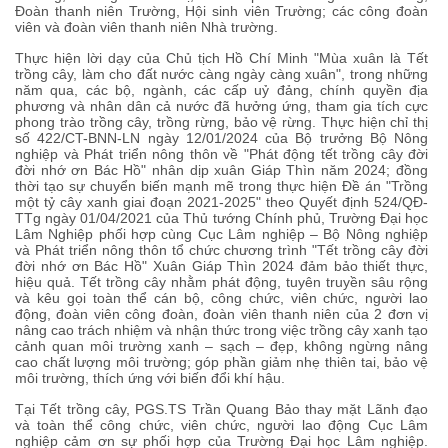
Đoàn thanh niên Trường, Hội sinh viên Trường; các công đoàn
viên và đoàn viên thanh niên Nhà trường.
Thực hiện lời dạy của Chủ tịch Hồ Chí Minh "Mùa xuân là Tết
trồng cây, làm cho đất nước càng ngày càng xuân", trong những
năm qua, các bộ, ngành, các cấp uỷ đảng, chính quyền địa
phương và nhân dân cả nước đã hưởng ứng, tham gia tích cực
phong trào trồng cây, trồng rừng, bảo vệ rừng. Thực hiện chỉ thị
số 422/CT-BNN-LN ngày 12/01/2024 của Bộ trưởng Bộ Nông
nghiệp và Phát triển nông thôn về "Phát động tết trồng cây đời
đời nhớ ơn Bác Hồ" nhân dịp xuân Giáp Thìn năm 2024; đồng
thời tạo sự chuyển biến mạnh mẽ trong thực hiện Đề án "Trồng
một tỷ cây xanh giai đoạn 2021-2025" theo Quyết định 524/QĐ-
TTg ngày 01/04/2021 của Thủ tướng Chính phủ, Trường Đại học
Lâm Nghiệp phối hợp cùng Cục Lâm nghiệp – Bộ Nông nghiệp
và Phát triển nông thôn tổ chức chương trình "Tết trồng cây đời
đời nhớ ơn Bác Hồ" Xuân Giáp Thìn 2024 đảm bảo thiết thực,
hiệu quả. Tết trồng cây nhằm phát động, tuyên truyền sâu rộng
và kêu gọi toàn thể cán bộ, công chức, viên chức, người lao
động, đoàn viên công đoàn, đoàn viên thanh niên của 2 đơn vị
nâng cao trách nhiệm và nhận thức trong việc trồng cây xanh tạo
cảnh quan môi trường xanh – sạch – đẹp, không ngừng nâng
cao chất lượng môi trường; góp phần giảm nhẹ thiên tai, bảo vệ
môi trường, thích ứng với biến đổi khí hậu.
Tại Tết trồng cây, PGS.TS Trần Quang Bảo thay mặt Lãnh đạo
và toàn thể công chức, viên chức, người lao động Cục Lâm
nghiệp cảm ơn sự phối hợp của Trường Đại học Lâm nghiệp.